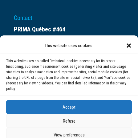
Contact
PRIMA Québec #464
Espace ax.c
This website uses cookies.
800 rue du Square-Victoria
Montréal (QC) H3C 0B4
This website uses so-called 'technical' cookies necessary for its proper
functioning, audience measurement cookies (generating visitor and site usage
statistics to analyze navigation and improve the site), social module cookies (for
(514) 284-0211
sharing the URL of a page from the site on social networks), and YouTube cookies
(necessary for viewing videos). You can find detailed information in the privacy
policy.
info@prima.ca
Accept
Refuse
View preferences