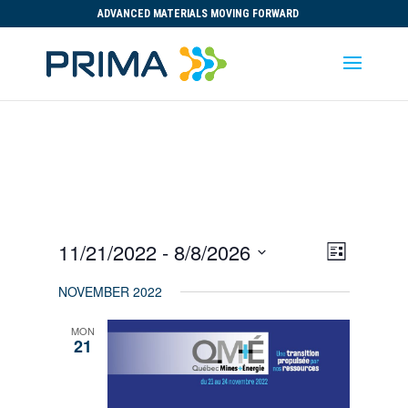
ADVANCED MATERIALS MOVING FORWARD
Views
Event
11/21/2022
 - 
8/8/2026
List
Views
Navigat
Select
Navigat
NOVEMBER 2022
date.
MON
21