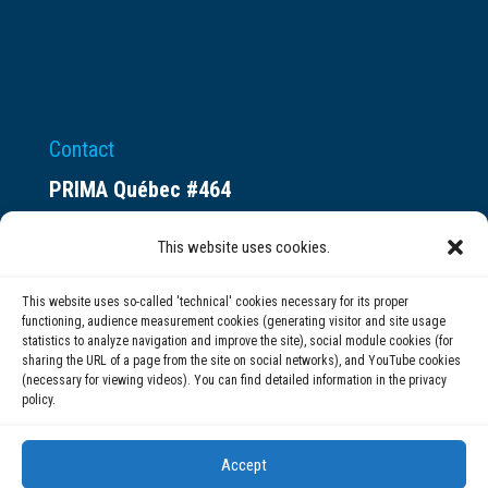
Contact
PRIMA Québec #464
Espace ax.c
This website uses cookies.
800 rue du Square-Victoria
Montréal (QC) H3C 0B4
This website uses so-called 'technical' cookies necessary for its proper
functioning, audience measurement cookies (generating visitor and site usage
statistics to analyze navigation and improve the site), social module cookies (for
(514) 284-0211
sharing the URL of a page from the site on social networks), and YouTube cookies
(necessary for viewing videos). You can find detailed information in the privacy
policy.
info@prima.ca
Accept