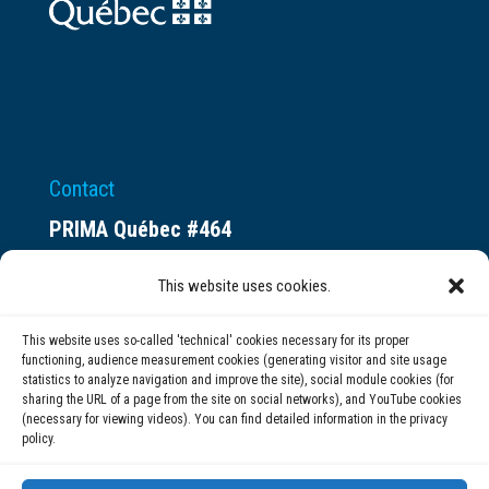
Contact
PRIMA Québec #464
Espace ax.c
This website uses cookies.
800 rue du Square-Victoria
Montréal (QC) H3C 0B4
This website uses so-called 'technical' cookies necessary for its proper
functioning, audience measurement cookies (generating visitor and site usage
statistics to analyze navigation and improve the site), social module cookies (for
(514) 284-0211
sharing the URL of a page from the site on social networks), and YouTube cookies
(necessary for viewing videos). You can find detailed information in the privacy
policy.
info@prima.ca