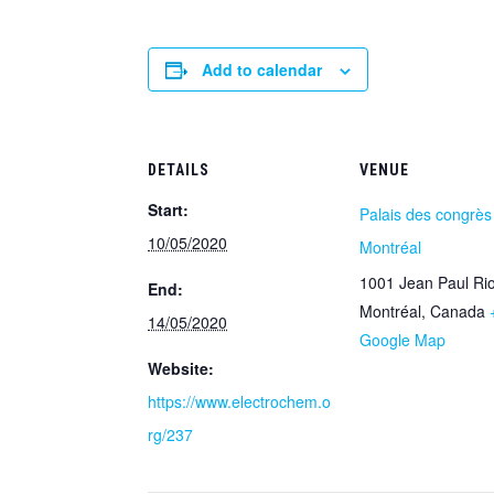
Add to calendar
DETAILS
VENUE
Start:
Palais des congrès
10/05/2020
Montréal
1001 Jean Paul Rio
End:
Montréal
,
Canada
14/05/2020
Google Map
Website:
https://www.electrochem.o
rg/237