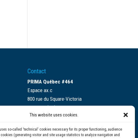
l
Contact
PRIMA Québec #464
Espace ax.c
800 rue du Square-Victoria
Montréal (QC) H3C 0B4
This website uses cookies.
(514) 284-0211
uses so-called 'technical' cookies necessary for its proper functioning, audience
info@prima.ca
ookies (generating visitor and site usage statistics to analyze navigation and