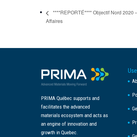
****REPORTÉ**** Objectif Nord 2020 
Affaires
Use
A
Po
PRIMA Québec supports and
facilitates the advanced
Ge
materials ecosystem and acts as
Pr
an engine of innovation and
growth in Quebec.
Ge