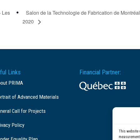
– Les
Salon de la Technologie de Fabrication de Montréa
2020
ful Links
Financial Partner:
bout PRIMA
rtrait of Advanced Materials
neral Call for Projects
ivacy Policy
This website 
measurement c
nder Equality Plan