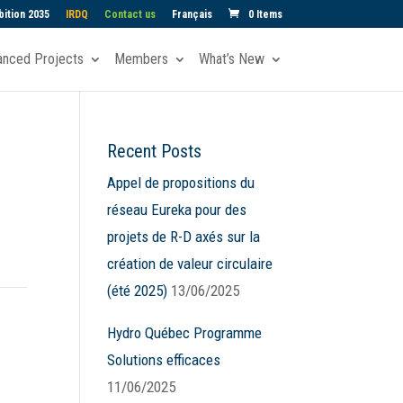
ition 2035
IRDQ
Contact us
Français
0 Items
anced Projects
Members
What’s New
Recent Posts
Appel de propositions du
réseau Eureka pour des
projets de R-D axés sur la
création de valeur circulaire
(été 2025)
13/06/2025
Hydro Québec Programme
Solutions efficaces
11/06/2025