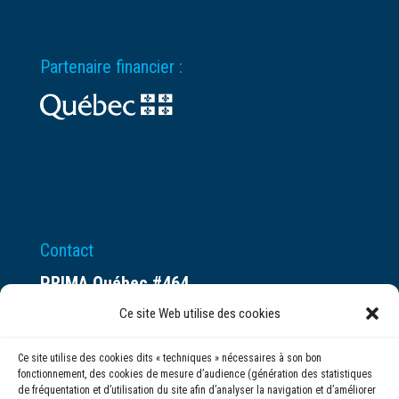
Partenaire financier :
Contact
PRIMA Québec #464
Espace ax.c
Ce site Web utilise des cookies
800 rue du Square-Victoria
Ce site utilise des cookies dits « techniques » nécessaires à son bon
Montréal (QC) H3C 0B4
fonctionnement, des cookies de mesure d’audience (génération des statistiques
de fréquentation et d’utilisation du site afin d’analyser la navigation et d’améliorer