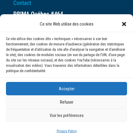
Contact
PRIMA Québec #464
Espace ax.c
Ce site Web utilise des cookies
800 rue du Square-Victoria
Ce site utilise des cookies dits « techniques » nécessaires à son bon
Montréal (QC) H3C 0B4
fonctionnement, des cookies de mesure d’audience (génération des statistiques
de fréquentation et d’utilisation du site afin d’analyser la navigation et d’améliorer
le site), des cookies de modules sociaux (en vue du partage de l’URL d’une page
(514) 284-0211
du site sur les réseaux sociaux), et des cookies YouTube (nécessaires à la
visualisation des vidéos). Vous trouverez des informations détaillées dans la
politique de confidentialité.
info@prima.ca
Accepter
Refuser
Voir les préférences
© 2020 | PRIMA Québec
Privacy Policy