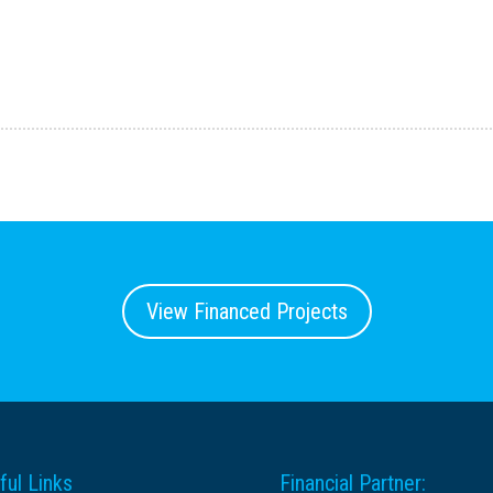
View Financed Projects
ful Links
Financial Partner: