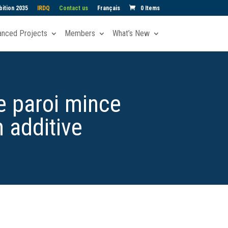
ition 2035
IRDQ
Contact us
Français
0 Items
anced Projects
Members
What’s New
e paroi mince
 additive