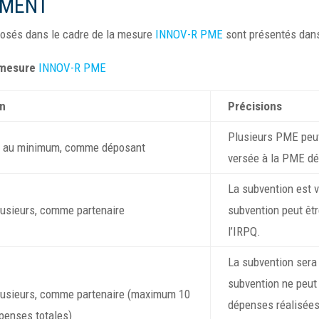
EMENT
posés dans le cadre de la mesure
INNOV-R PME
sont présentés dans
a mesure
INNOV-R PME
on
Précisions
Plusieurs PME peuv
 au minimum, comme déposant
versée à la PME dé
La subvention est 
lusieurs, comme partenaire
subvention peut êtr
l’IRPQ.
La subvention sera
subvention ne peut 
lusieurs, comme partenaire (maximum 10
dépenses réalisées 
penses totales)