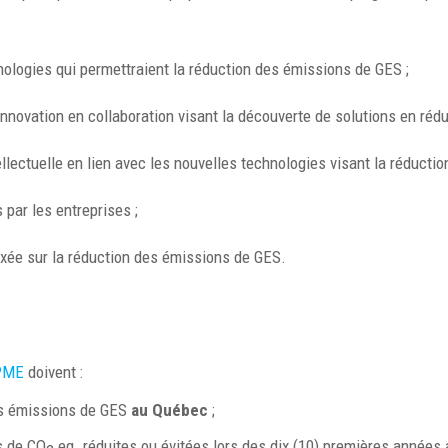
nologies qui permettraient la réduction des émissions de GES ;
’innovation en collaboration visant la découverte de solutions en ré
llectuelle en lien avec les nouvelles technologies visant la réductio
 par les entreprises ;
axée sur la réduction des émissions de GES.
PME
doivent :
des émissions de GES
au Québec
;
s de CO
eq. réduites ou évitées lors des dix (10) premières années 