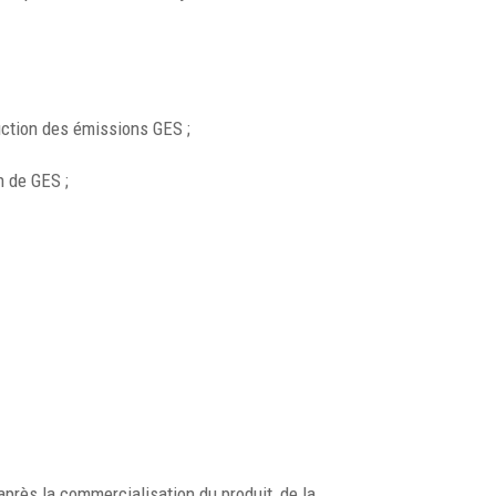
duction des émissions GES ;
n de GES ;
après la commercialisation du produit, de la