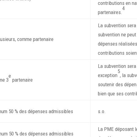
contributions en na
4
partenaires.
La subvention sera
subvention ne peut 
lusieurs, comme partenaire
dépenses réalisées 
contributions soien
La subvention sera
5
exception
, la sub
e
me 3
partenaire
soutenir des dépens
bien que ses contr
um 50 % des dépenses admissibles
s.o.
La PME déposant le
um 50 % des dépenses admissibles