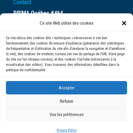
Contact
PRIMA Québec #464
Espace ax.c
Ce site Web utilise des cookies
800 rue du Square-Victoria
Ce site utilise des cookies dits « techniques » nécessaires à son bon
Montréal (QC) H3C 0B4
fonctionnement, des cookies de mesure d’audience (génération des statistiques
de fréquentation et d’utilisation du site afin d’analyser la navigation et d’améliorer
le site), des cookies de modules sociaux (en vue du partage de l’URL d’une page
(514) 284-0211
du site sur les réseaux sociaux), et des cookies YouTube (nécessaires à la
visualisation des vidéos). Vous trouverez des informations détaillées dans la
politique de confidentialité.
info@prima.ca
Accepter
Refuser
Voir les préférences
© 2020 | PRIMA Québec
Privacy Policy