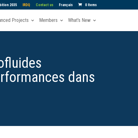
ition 2035
IRDQ
Contact us
Français
0 Items
anced Projects
Members
What’s New
ofluides
 performances dans