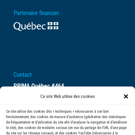
Partenaire financier :
Contact
PRIMA Québec #464
Espace ax.c
Ce site Web utilise des cookies
800 rue du Square-Victoria
Ce site utilise des cookies dits « techniques » nécessaires à son bon
Montréal (QC) H3C 0B4
fonctionnement, des cookies de mesure d’audience (génération des statistiques
de fréquentation et d’utilisation du site afin d’analyser la navigation et d’améliorer
le site), des cookies de modules sociaux (en vue du partage de l’URL d’une page
(514) 284-0211
du site sur les réseaux sociaux), et des cookies YouTube (nécessaires à la