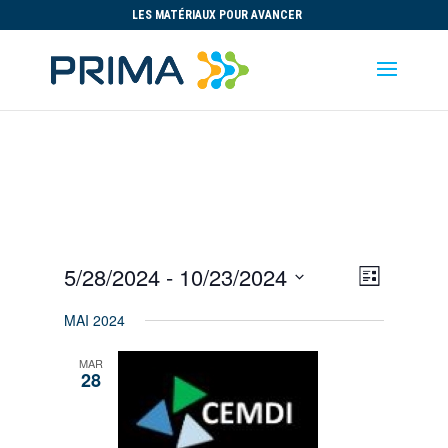
LES MATÉRIAUX POUR AVANCER
Views
Event
5/28/2024
 - 
10/23/2024
Liste
Views
Navigat
Select
Navigat
MAI 2024
date.
MAR
28