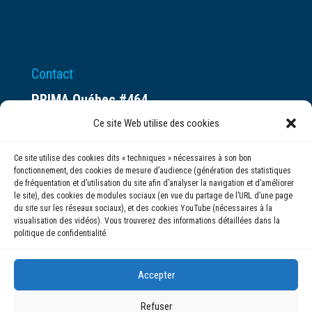
Contact
PRIMA Québec #464
Espace ax.c
Ce site Web utilise des cookies
800 rue du Square-Victoria
Ce site utilise des cookies dits « techniques » nécessaires à son bon
Montréal (QC) H3C 0B4
fonctionnement, des cookies de mesure d’audience (génération des statistiques
de fréquentation et d’utilisation du site afin d’analyser la navigation et d’améliorer
le site), des cookies de modules sociaux (en vue du partage de l’URL d’une page
(514) 284-0211
du site sur les réseaux sociaux), et des cookies YouTube (nécessaires à la
visualisation des vidéos). Vous trouverez des informations détaillées dans la
politique de confidentialité.
info@prima.ca
Accepter
Refuser