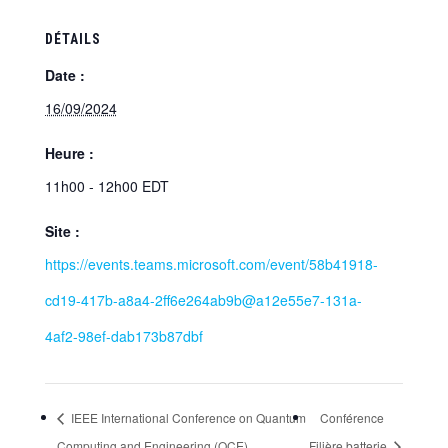
DÉTAILS
Date :
16/09/2024
Heure :
11h00 - 12h00
EDT
Site :
https://events.teams.microsoft.com/event/58b41918-
cd19-417b-a8a4-2ff6e264ab9b@a12e55e7-131a-
4af2-98ef-dab173b87dbf
IEEE International Conference on Quantum
Conférence
Computing and Engineering (QCE)
Filière batterie