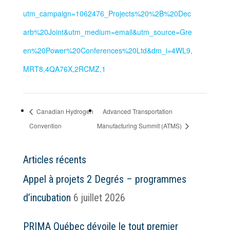
utm_campaign=1062476_Projects%20%2B%20Dec
arb%20Joint&utm_medium=email&utm_source=Gre
en%20Power%20Conferences%20Ltd&dm_i=4WL9,
MRT8,4QA76X,2RCMZ,1
Canadian Hydrogen
Advanced Transportation
Convention
Manufacturing Summit (ATMS)
Articles récents
Appel à projets 2 Degrés – programmes
d’incubation
6 juillet 2026
PRIMA Québec dévoile le tout premier