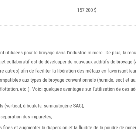
157 200 $
t utilisées pour le broyage dans l’industrie minière. De plus, la réc
projet collaboratif est de développer de nouveaux additifs de broyage
tre autres) afin de faciliter la libération des métaux en favorisant le
 compatibles aux types de broyage conventionnels (humide, sec) et a
lottation, etc.). Voici quelques avantages sur l’utilisation de ces ad
ls (vertical, à boulets, semiautogène SAG);
 séparation des impuretés;
s fines et augmenter la dispersion et la fluidité de la poudre de mine