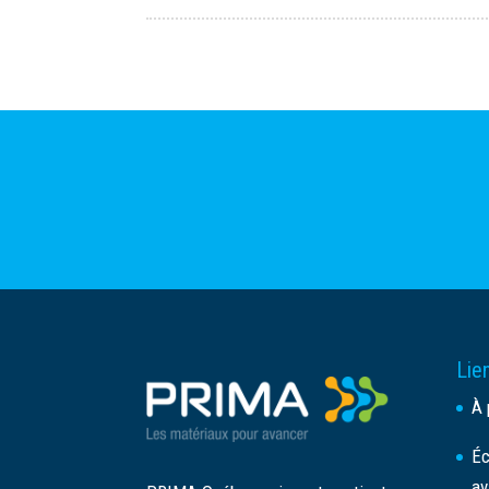
Lien
À 
Éc
av