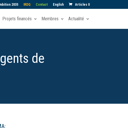
mbition 2035
IRDQ
Contact
English
Articles 0
Projets financés
Membres
Actualité
agents de
MA: