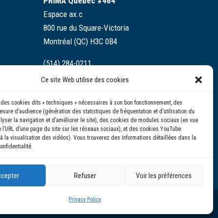
PRIMA Québec #464
Espace ax.c
800 rue du Square-Victoria
Montréal (QC) H3C 0B4
(514) 284-0211
Ce site Web utilise des cookies
info@prima.ca
se des cookies dits « techniques » nécessaires à son bon fonctionnement, des
sure d’audience (génération des statistiques de fréquentation et d’utilisation du
alyser la navigation et d’améliorer le site), des cookies de modules sociaux (en vue
 l’URL d’une page du site sur les réseaux sociaux), et des cookies YouTube
à la visualisation des vidéos). Vous trouverez des informations détaillées dans la
onfidentialité.
cepter
Refuser
Voir les préférences
Privacy Policy