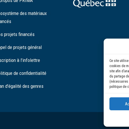
propos de PRIMA
osystème des matériaux
ancés
s projets financés
pel de projets général
scription à l’infolettre
Ce site utili
cookies de me
site afin d’an
litique de confidentialité
du partage de
(nécessaires 
an d’égalité des genres
politique de c
Ac