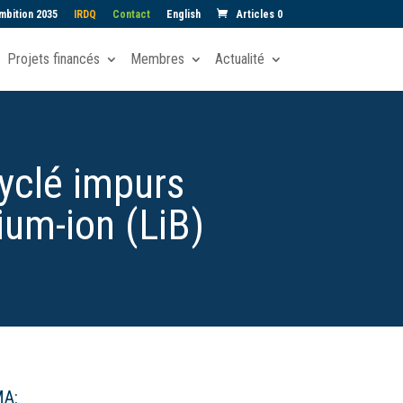
mbition 2035
IRDQ
Contact
English
Articles 0
Projets financés
Membres
Actualité
cyclé impurs
ium-ion (LiB)
MA: