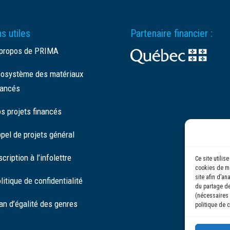
s utiles
Partenaire financier :
propos de PRIMA
osystème des matériaux
ancés
s projets financés
pel de projets général
scription à l’infolettre
Ce site utili
cookies de me
site afin d’an
litique de confidentialité
du partage de
(nécessaires 
an d’égalité des genres
politique de c