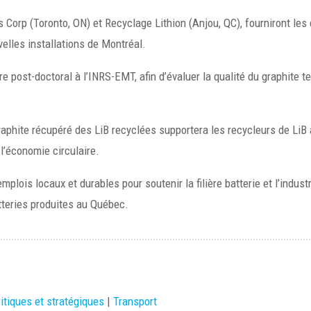
gs Corp (Toronto, ON) et Recyclage Lithion (Anjou, QC), fourniront le
velles installations de Montréal.
e post-doctoral à l’INRS-EMT, afin d’évaluer la qualité du graphite tell
aphite récupéré des LiB recyclées supportera les recycleurs de LiB a
l’économie circulaire.
plois locaux et durables pour soutenir la filière batterie et l’indust
tteries produites au Québec.
itiques et stratégiques
|
Transport