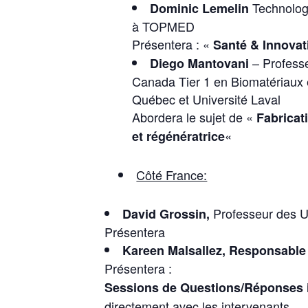
Technolog
Dominic Lemelin
à TOPMED
Présentera : «
Santé & Innovati
– Professe
Diego Mantovani
Canada Tier 1 en Biomatériaux e
Québec et Université Laval
Abordera le sujet de «
Fabricat
«
et régénératrice
Côté France:
Professeur des U
David Grossin,
Présentera
Kareen Malsallez, Responsabl
Présentera :
Sessions de Questions/Réponses i
directement avec les intervenants.