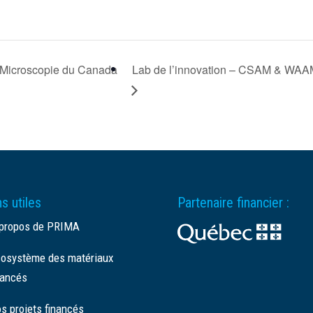
e Microscopie du Canada
Lab de l’innovation – CSAM & WAA
s utiles
Partenaire financier :
propos de PRIMA
osystème des matériaux
ancés
s projets financés