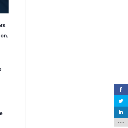
ets
ion.
e
ge