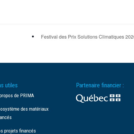
Festival des Prix Solutions Climatiques 20
s utiles
Partenaire financier :
propos de PRIMA
osystème des matériaux
ancés
s projets financés