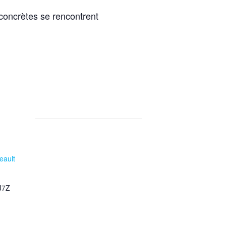
 concrètes se rencontrent
eault
J7Z