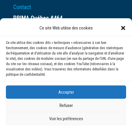
Contact
PRIMA Québec #464
Espace ax.c
Ce site Web utilise des cookies
800 rue du Square-Victoria
Ce site utilise des cookies dits « techniques » nécessaires à son bon
Montréal (QC) H3C 0B4
fonctionnement, des cookies de mesure d’audience (génération des statistiques
de fréquentation et d’utilisation du site afin d’analyser la navigation et d’améliorer
le site), des cookies de modules sociaux (en vue du partage de l’URL d’une page
(514) 284-0211
du site sur les réseaux sociaux), et des cookies YouTube (nécessaires à la
visualisation des vidéos). Vous trouverez des informations détaillées dans la
politique de confidentialité.
info@prima.ca
Accepter
Refuser
Voir les préférences