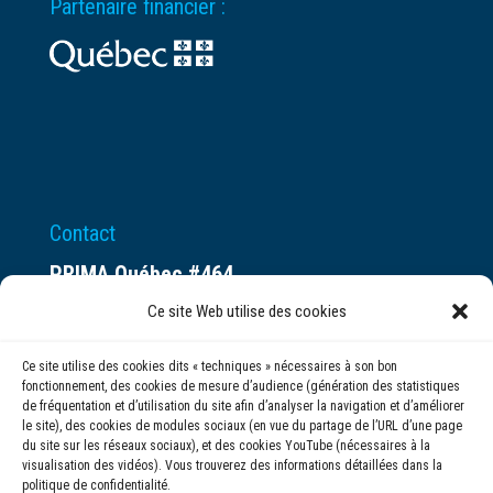
Partenaire financier :
Contact
PRIMA Québec #464
Espace ax.c
Ce site Web utilise des cookies
800 rue du Square-Victoria
Ce site utilise des cookies dits « techniques » nécessaires à son bon
Montréal (QC) H3C 0B4
fonctionnement, des cookies de mesure d’audience (génération des statistiques
de fréquentation et d’utilisation du site afin d’analyser la navigation et d’améliorer
le site), des cookies de modules sociaux (en vue du partage de l’URL d’une page
(514) 284-0211
du site sur les réseaux sociaux), et des cookies YouTube (nécessaires à la
visualisation des vidéos). Vous trouverez des informations détaillées dans la
politique de confidentialité.