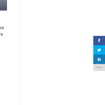
ant
rs
n