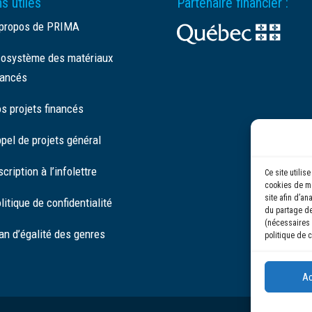
s utiles
Partenaire financier :
propos de PRIMA
osystème des matériaux
ancés
s projets financés
pel de projets général
scription à l’infolettre
Ce site utili
cookies de me
site afin d’an
litique de confidentialité
du partage de
(nécessaires 
an d’égalité des genres
politique de c
Ac