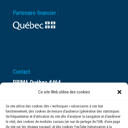
Partenaire financier :
Contact
PRIMA Québec #464
Espace ax.c
Ce site Web utilise des cookies
800 rue du Square-Victoria
Ce site utilise des cookies dits « techniques » nécessaires à son bon
Montréal (QC) H3C 0B4
fonctionnement, des cookies de mesure d’audience (génération des statistiques
de fréquentation et d’utilisation du site afin d’analyser la navigation et d’améliorer
le site), des cookies de modules sociaux (en vue du partage de l’URL d’une page
(514) 284-0211
du site sur les réseaux sociaux), et des cookies YouTube (nécessaires à la