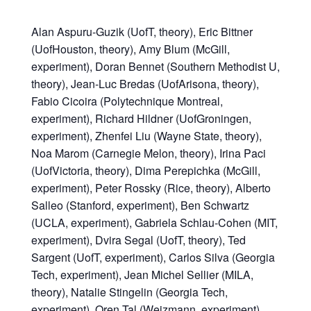
Alan Aspuru-Guzik (UofT, theory), Eric Bittner
(UofHouston, theory), Amy Blum (McGill,
experiment), Doran Bennet (Southern Methodist U,
theory), Jean-Luc Bredas (UofArisona, theory),
Fabio Cicoira (Polytechnique Montreal,
experiment), Richard Hildner (UofGroningen,
experiment), Zhenfei Liu (Wayne State, theory),
Noa Marom (Carnegie Melon, theory), Irina Paci
(UofVictoria, theory), Dima Perepichka (McGill,
experiment), Peter Rossky (Rice, theory), Alberto
Salleo (Stanford, experiment), Ben Schwartz
(UCLA, experiment), Gabriela Schlau-Cohen (MIT,
experiment), Dvira Segal (UofT, theory), Ted
Sargent (UofT, experiment), Carlos Silva (Georgia
Tech, experiment), Jean Michel Sellier (MILA,
theory), Natalie Stingelin (Georgia Tech,
experiment), Oren Tal (Weizmann, experiment),