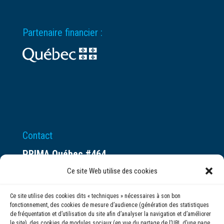
Partenaire financier :
Contact
PRIMA Québec #464
Espace ax.c
Ce site Web utilise des cookies
800 rue du Square-Victoria
Ce site utilise des cookies dits « techniques » nécessaires à son bon
Montréal (QC) H3C 0B4
fonctionnement, des cookies de mesure d’audience (génération des statistiques
de fréquentation et d’utilisation du site afin d’analyser la navigation et d’améliorer
le site), des cookies de modules sociaux (en vue du partage de l’URL d’une page