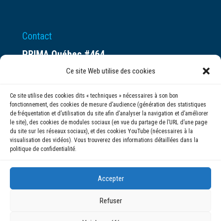
Contact
PRIMA Québec #464
Espace ax.c
Ce site Web utilise des cookies
800 rue du Square-Victoria
Ce site utilise des cookies dits « techniques » nécessaires à son bon
Montréal (QC) H3C 0B4
fonctionnement, des cookies de mesure d’audience (génération des statistiques
de fréquentation et d’utilisation du site afin d’analyser la navigation et d’améliorer
le site), des cookies de modules sociaux (en vue du partage de l’URL d’une page
(514) 284-0211
du site sur les réseaux sociaux), et des cookies YouTube (nécessaires à la
visualisation des vidéos). Vous trouverez des informations détaillées dans la
politique de confidentialité.
info@prima.ca
Accepter
Refuser