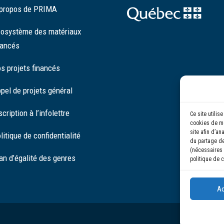
propos de PRIMA
osystème des matériaux
ancés
s projets financés
pel de projets général
scription à l’infolettre
Ce site utili
cookies de me
site afin d’an
litique de confidentialité
du partage de
(nécessaires 
an d’égalité des genres
politique de c
Ac