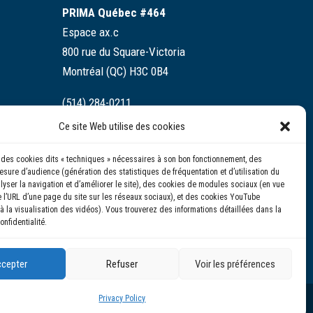
PRIMA Québec #464
Espace ax.c
800 rue du Square-Victoria
Montréal (QC) H3C 0B4
(514) 284-0211
Ce site Web utilise des cookies
info@prima.ca
se des cookies dits « techniques » nécessaires à son bon fonctionnement, des
sure d’audience (génération des statistiques de fréquentation et d’utilisation du
alyser la navigation et d’améliorer le site), des cookies de modules sociaux (en vue
 l’URL d’une page du site sur les réseaux sociaux), et des cookies YouTube
à la visualisation des vidéos). Vous trouverez des informations détaillées dans la
onfidentialité.
cepter
Refuser
Voir les préférences
Privacy Policy