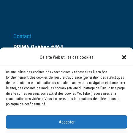
Contact
PRIMA Québec #464
Espace ax.c
Ce site Web utilise des cookies
800 rue du Square-Victoria
Ce site utilise des cookies dits « techniques » nécessaires à son bon
Montréal (QC) H3C 0B4
fonctionnement, des cookies de mesure d’audience (génération des statistiques
de fréquentation et d’utilisation du site afin d’analyser la navigation et d’améliorer
le site), des cookies de modules sociaux (en vue du partage de l’URL d’une page
(514) 284-0211
du site sur les réseaux sociaux), et des cookies YouTube (nécessaires à la
visualisation des vidéos). Vous trouverez des informations détaillées dans la
politique de confidentialité.
info@prima.ca
Accepter