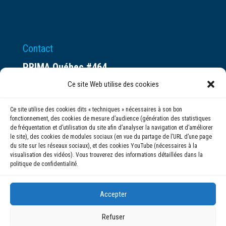
Contact
PRIMA Québec #464
Espace ax.c
Ce site Web utilise des cookies
800 rue du Square-Victoria
Ce site utilise des cookies dits « techniques » nécessaires à son bon
Montréal (QC) H3C 0B4
fonctionnement, des cookies de mesure d’audience (génération des statistiques
de fréquentation et d’utilisation du site afin d’analyser la navigation et d’améliorer
le site), des cookies de modules sociaux (en vue du partage de l’URL d’une page
(514) 284-0211
du site sur les réseaux sociaux), et des cookies YouTube (nécessaires à la
visualisation des vidéos). Vous trouverez des informations détaillées dans la
politique de confidentialité.
info@prima.ca
Accepter
Refuser