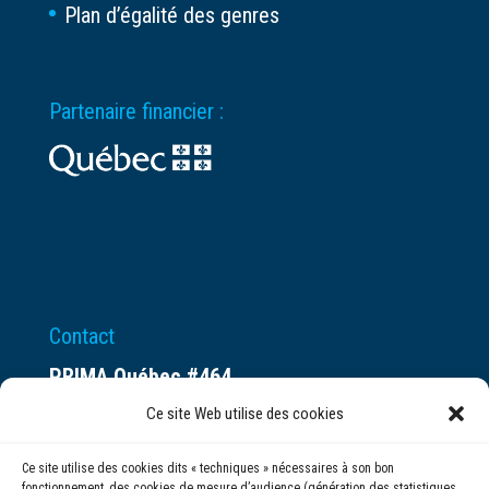
Plan d’égalité des genres
Partenaire financier :
Contact
PRIMA Québec #464
Espace ax.c
Ce site Web utilise des cookies
800 rue du Square-Victoria
Ce site utilise des cookies dits « techniques » nécessaires à son bon
Montréal (QC) H3C 0B4
fonctionnement, des cookies de mesure d’audience (génération des statistiques