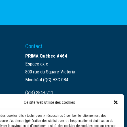
Contact
PRIMA Québec #464
Espace ax.c
800 rue du Square-Victoria
Montréal (QC) H3C 0B4
(514) 284-0211
Ce site Web utilise des cookies
info@prima.ca
se des cookies dits « techniques » nécessaires à son bon fonctionnement, des
sure d’audience (génération des statistiques de fréquentation et d’utilisation du
alyser la navigation et d’améliorer le site), des cookies de modules sociaux (en vue