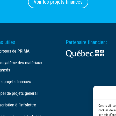
Voir les projets financés
s utiles
Partenaire financier :
propos de PRIMA
osystème des matériaux
ancés
s projets financés
pel de projets général
scription à l’infolettre
Ce site utili
cookies de me
site afin d’an