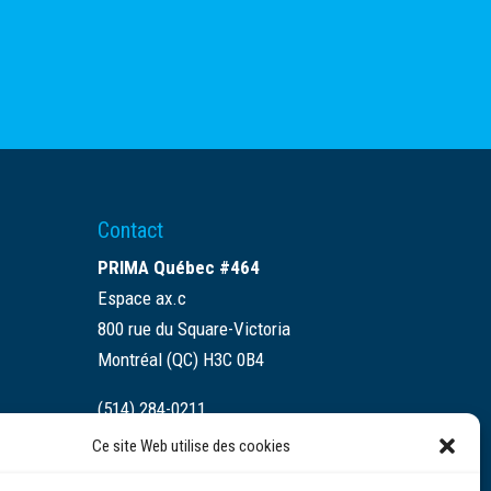
Contact
PRIMA Québec #464
Espace ax.c
800 rue du Square-Victoria
Montréal (QC) H3C 0B4
(514) 284-0211
Ce site Web utilise des cookies
info@prima.ca