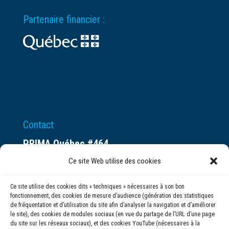
Partenaire financier :
Contact
PRIMA Québec #464
Espace ax.c
Ce site Web utilise des cookies
800 rue du Square-Victoria
Ce site utilise des cookies dits « techniques » nécessaires à son bon
Montréal (QC) H3C 0B4
fonctionnement, des cookies de mesure d’audience (génération des statistiques
de fréquentation et d’utilisation du site afin d’analyser la navigation et d’améliorer
le site), des cookies de modules sociaux (en vue du partage de l’URL d’une page
(514) 284-0211
du site sur les réseaux sociaux), et des cookies YouTube (nécessaires à la