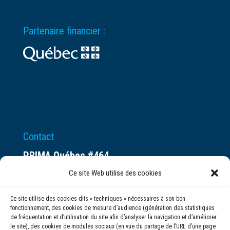
Partenaire financier :
Contact
PRIMA Québec #464
Espace ax.c
Ce site Web utilise des cookies
800 rue du Square-Victoria
Ce site utilise des cookies dits « techniques » nécessaires à son bon
Montréal (QC) H3C 0B4
fonctionnement, des cookies de mesure d’audience (génération des statistiques
de fréquentation et d’utilisation du site afin d’analyser la navigation et d’améliorer
le site), des cookies de modules sociaux (en vue du partage de l’URL d’une page