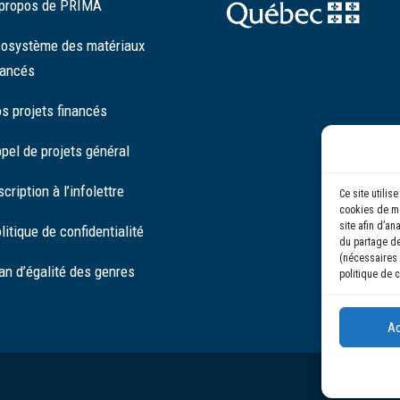
propos de PRIMA
osystème des matériaux
ancés
s projets financés
pel de projets général
scription à l’infolettre
Ce site utili
cookies de me
site afin d’an
litique de confidentialité
du partage de
(nécessaires 
an d’égalité des genres
politique de c
Ac