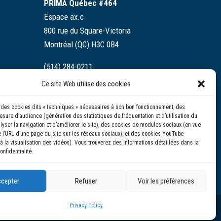
PRIMA Québec #464
Espace ax.c
800 rue du Square-Victoria
Montréal (QC) H3C 0B4
(514) 284-0211
Ce site Web utilise des cookies
info@prima.ca
se des cookies dits « techniques » nécessaires à son bon fonctionnement, des
sure d’audience (génération des statistiques de fréquentation et d’utilisation du
alyser la navigation et d’améliorer le site), des cookies de modules sociaux (en vue
 l’URL d’une page du site sur les réseaux sociaux), et des cookies YouTube
à la visualisation des vidéos). Vous trouverez des informations détaillées dans la
onfidentialité.
cepter
Refuser
Voir les préférences
Privacy Policy