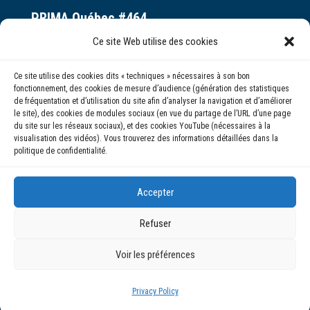
PRIMA Québec #464
Espace ax.c
Ce site Web utilise des cookies
800 rue du Square-Victoria
Ce site utilise des cookies dits « techniques » nécessaires à son bon
Montréal (QC) H3C 0B4
fonctionnement, des cookies de mesure d’audience (génération des statistiques
de fréquentation et d’utilisation du site afin d’analyser la navigation et d’améliorer
le site), des cookies de modules sociaux (en vue du partage de l’URL d’une page
(514) 284-0211
du site sur les réseaux sociaux), et des cookies YouTube (nécessaires à la
visualisation des vidéos). Vous trouverez des informations détaillées dans la
politique de confidentialité.
info@prima.ca
Accepter
Refuser
Voir les préférences
© 2020 | PRIMA Québec
Privacy Policy