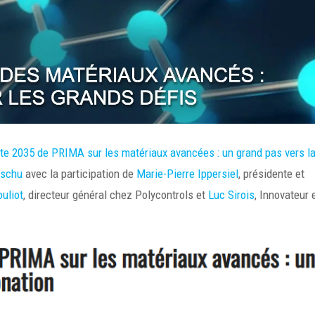
ute 2035 de PRIMA sur les matériaux avancées : un grand pas vers l
eschu
avec la participation de
Marie-Pierre Ippersiel
, présidente et
uliot
, directeur général chez Polycontrols et
Luc Sirois
, Innovateur 