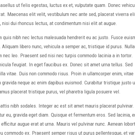
asellus ut felis egestas, luctus ex et, vulputate quam. Donec vehicu
at. Maecenas elit velit, vestibulum nec ante sed, placerat viverra eli
nisi dui rhoncus lectus, at condimentum nisi elit at augue.
lam quis nibh nec lectus malesuada hendrerit eu ac justo. Fusce eui
. Aliquam libero nunc, vehicula a semper ac, tristique id purus. Nulla
um nec leo. Praesent sed nisi nec turpis commodo lacinia a in tortor.
icula feugiat. In eget faucibus ex. Donec sit amet urna tellus. Sed
la vitae. Duis non commodo risus. Proin in ullamcorper enim, vitae
m gravida neque ac enim dapibus euismod. Curabitur tristique justo u
mus placerat tristique purus, vel pharetra ligula posuere vel.
attis nibh sodales. Integer ac est sit amet mauris placerat pulvinar.
r eu, gravida eget diam. Quisque et fermentum eros. Sed lacinia, e
 efficitur augue erat at urna. Mauris vel pulvinar nunc. Aenean lobor
m, eu commodo ex. Praesent semper risus ut purus pellentesque, et var