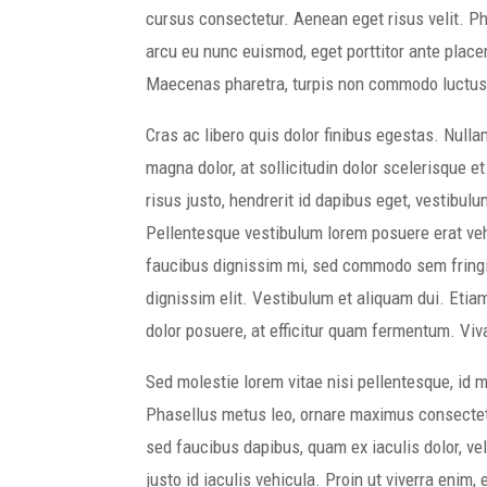
cursus consectetur. Aenean eget risus velit. Ph
arcu eu nunc euismod, eget porttitor ante placer
Maecenas pharetra, turpis non commodo luctus, 
Cras ac libero quis dolor finibus egestas. Nul
magna dolor, at sollicitudin dolor scelerisque et
risus justo, hendrerit id dapibus eget, vestibul
Pellentesque vestibulum lorem posuere erat veh
faucibus dignissim mi, sed commodo sem fringil
dignissim elit. Vestibulum et aliquam dui. Etia
dolor posuere, at efficitur quam fermentum. Viva
Sed molestie lorem vitae nisi pellentesque, id m
Phasellus metus leo, ornare maximus consectetu
sed faucibus dapibus, quam ex iaculis dolor, vel
justo id iaculis vehicula. Proin ut viverra eni