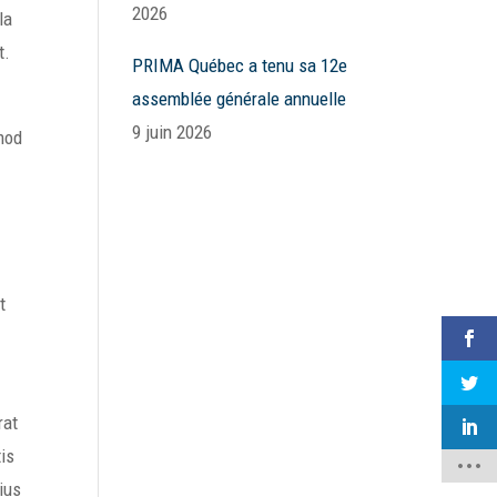
2026
la
t.
PRIMA Québec a tenu sa 12e
assemblée générale annuelle
9 juin 2026
smod
t
rat
tis
ius