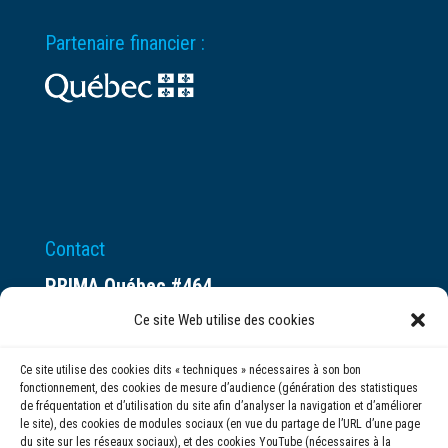
Partenaire financier :
Contact
PRIMA Québec #464
Espace ax.c
Ce site Web utilise des cookies
800 rue du Square-Victoria
Ce site utilise des cookies dits « techniques » nécessaires à son bon
Montréal (QC) H3C 0B4
fonctionnement, des cookies de mesure d’audience (génération des statistiques
de fréquentation et d’utilisation du site afin d’analyser la navigation et d’améliorer
le site), des cookies de modules sociaux (en vue du partage de l’URL d’une page
(514) 284-0211
du site sur les réseaux sociaux), et des cookies YouTube (nécessaires à la