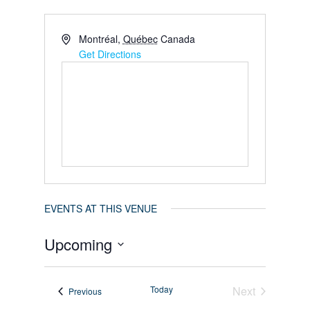
Montréal
,
Québec
Canada
Get Directions
EVENTS AT THIS VENUE
Upcoming
Select
Today
Next
date.
Events
Previous
Events