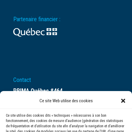
Partenaire financier :
Contact
PRIMA Québec #464
Espace ax.c
Ce site Web utilise des cookies
800 rue du Square-Victoria
Ce site utilise des cookies dits « techniques » nécessaires à son bon
Montréal (QC) H3C 0B4
fonctionnement, des cookies de mesure d’audience (génération des statistiques
de fréquentation et d’utilisation du site afin d’analyser la navigation et d’améliorer
le site), des cookies de modules sociaux (en vue du partage de l’URL d’une page