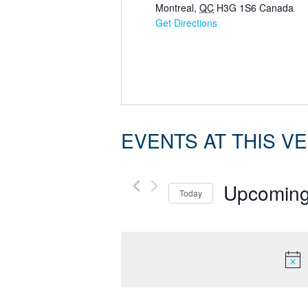
Montreal
,
QC
H3G 1S6
Canada
Get Directions
EVENTS AT THIS V
Upcomin
Today
Select
date.