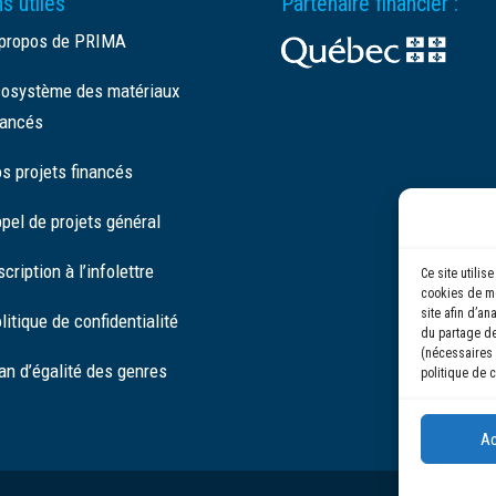
s utiles
Partenaire financier :
propos de PRIMA
osystème des matériaux
ancés
s projets financés
pel de projets général
scription à l’infolettre
Ce site utili
cookies de me
site afin d’an
litique de confidentialité
du partage de
(nécessaires 
an d’égalité des genres
politique de c
Ac