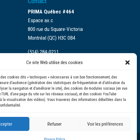
Contact
PRIMA Québec #464
Espace ax.c
800 rue du Square-Victoria
Montréal (QC) H3C 0B4
(514) 284-0211
Ce site Web utilise des cookies
info@prima.ca
se des cookies dits « techniques » nécessaires à son bon fonctionnement, des
sure d’audience (génération des statistiques de fréquentation et d’utilisation du
alyser la navigation et d’améliorer le site), des cookies de modules sociaux (en vue
 l’URL d’une page du site sur les réseaux sociaux), et des cookies YouTube
à la visualisation des vidéos). Vous trouverez des informations détaillées dans la
onfidentialité.
cepter
Refuser
Voir les préférences
Privacy Policy