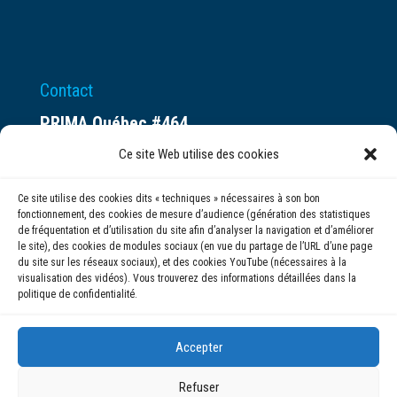
Contact
PRIMA Québec #464
Espace ax.c
Ce site Web utilise des cookies
800 rue du Square-Victoria
Ce site utilise des cookies dits « techniques » nécessaires à son bon
Montréal (QC) H3C 0B4
fonctionnement, des cookies de mesure d’audience (génération des statistiques
de fréquentation et d’utilisation du site afin d’analyser la navigation et d’améliorer
le site), des cookies de modules sociaux (en vue du partage de l’URL d’une page
(514) 284-0211
du site sur les réseaux sociaux), et des cookies YouTube (nécessaires à la
visualisation des vidéos). Vous trouverez des informations détaillées dans la
politique de confidentialité.
info@prima.ca
Accepter
Refuser