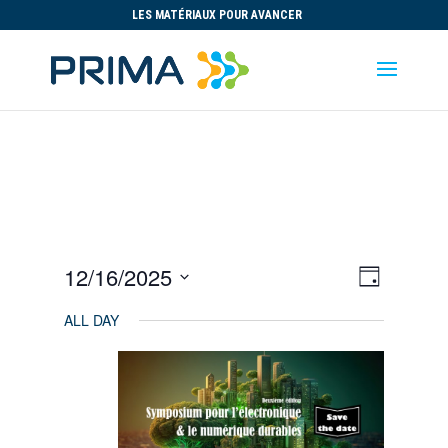
LES MATÉRIAUX POUR AVANCER
Views
Event
12/16/2025
Day
Views
Navigat
Select
Navigat
ALL DAY
date.