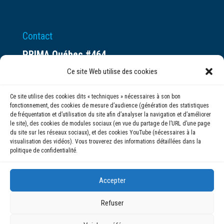
Contact
PRIMA Québec #464
Espace ax.c
Ce site Web utilise des cookies
800 rue du Square-Victoria
Ce site utilise des cookies dits « techniques » nécessaires à son bon
Montréal (QC) H3C 0B4
fonctionnement, des cookies de mesure d’audience (génération des statistiques
de fréquentation et d’utilisation du site afin d’analyser la navigation et d’améliorer
le site), des cookies de modules sociaux (en vue du partage de l’URL d’une page
(514) 284-0211
du site sur les réseaux sociaux), et des cookies YouTube (nécessaires à la
visualisation des vidéos). Vous trouverez des informations détaillées dans la
politique de confidentialité.
info@prima.ca
Accepter
Refuser