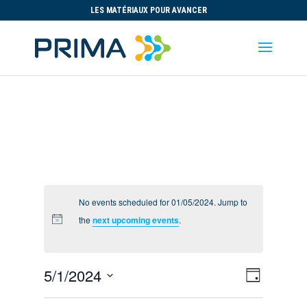
LES MATÉRIAUX POUR AVANCER
No events scheduled for 01/05/2024. Jump to
the
next upcoming events
.
Views
Event
5/1/2024
Day
Views
Navigat
Select
Navigat