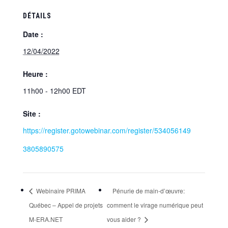
DÉTAILS
Date :
12/04/2022
Heure :
11h00 - 12h00
EDT
Site :
https://register.gotowebinar.com/register/534056149
3805890575
Webinaire PRIMA
Pénurie de main-d’œuvre:
Québec – Appel de projets
comment le virage numérique peut
M-ERA.NET
vous aider ?