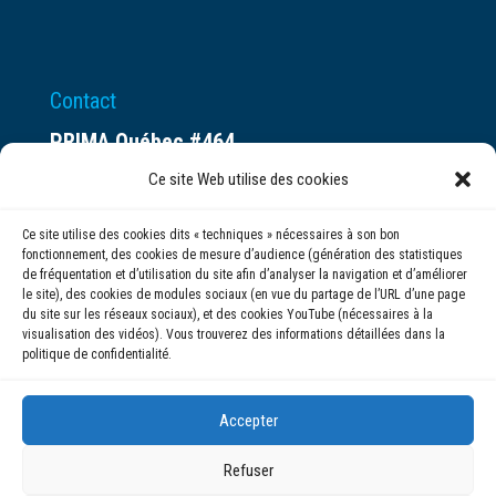
Contact
PRIMA Québec #464
Espace ax.c
Ce site Web utilise des cookies
800 rue du Square-Victoria
Ce site utilise des cookies dits « techniques » nécessaires à son bon
Montréal (QC) H3C 0B4
fonctionnement, des cookies de mesure d’audience (génération des statistiques
de fréquentation et d’utilisation du site afin d’analyser la navigation et d’améliorer
le site), des cookies de modules sociaux (en vue du partage de l’URL d’une page
(514) 284-0211
du site sur les réseaux sociaux), et des cookies YouTube (nécessaires à la
visualisation des vidéos). Vous trouverez des informations détaillées dans la
politique de confidentialité.
info@prima.ca
Accepter
Refuser