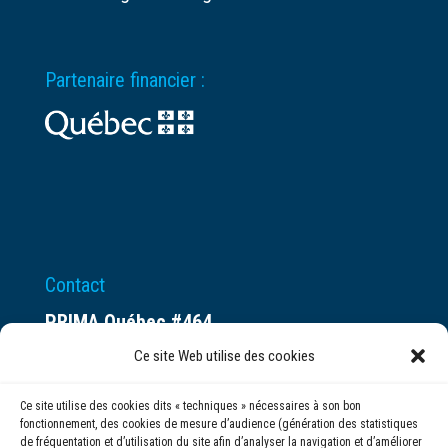
Partenaire financier :
Contact
PRIMA Québec #464
Espace ax.c
Ce site Web utilise des cookies
800 rue du Square-Victoria
Ce site utilise des cookies dits « techniques » nécessaires à son bon
Montréal (QC) H3C 0B4
fonctionnement, des cookies de mesure d’audience (génération des statistiques
de fréquentation et d’utilisation du site afin d’analyser la navigation et d’améliorer