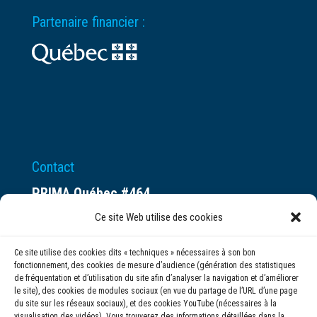
Partenaire financier :
Contact
PRIMA Québec #464
Espace ax.c
Ce site Web utilise des cookies
800 rue du Square-Victoria
Ce site utilise des cookies dits « techniques » nécessaires à son bon
Montréal (QC) H3C 0B4
fonctionnement, des cookies de mesure d’audience (génération des statistiques
de fréquentation et d’utilisation du site afin d’analyser la navigation et d’améliorer
le site), des cookies de modules sociaux (en vue du partage de l’URL d’une page
(514) 284-0211
du site sur les réseaux sociaux), et des cookies YouTube (nécessaires à la
visualisation des vidéos). Vous trouverez des informations détaillées dans la