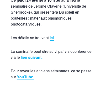
Ce
jeudi 24 février à 10 h 30
aura lieu le
séminaire de Jérôme Claverie (Université de
Sherbrooke), qui présentera
Du soleil en
bouteilles : matériaux plasmoniques
photocatalytiques
.
Les détails se trouvent
ici
.
Le séminaire peut être suivi par visioconférence
via le
lien suivant
.
Pour revoir les anciens séminaires, ça se passe
sur
YouTube.