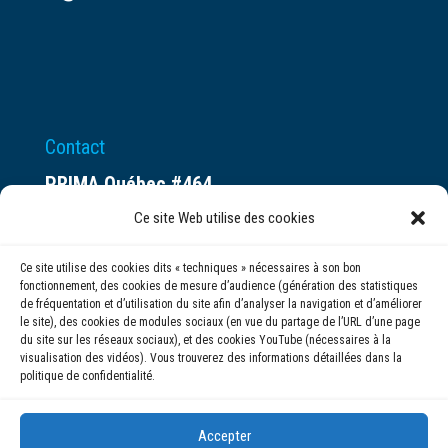
Contact
PRIMA Québec #464
Espace ax.c
Ce site Web utilise des cookies
800 rue du Square-Victoria
Ce site utilise des cookies dits « techniques » nécessaires à son bon
Montréal (QC) H3C 0B4
fonctionnement, des cookies de mesure d’audience (génération des statistiques
de fréquentation et d’utilisation du site afin d’analyser la navigation et d’améliorer
le site), des cookies de modules sociaux (en vue du partage de l’URL d’une page
(514) 284-0211
du site sur les réseaux sociaux), et des cookies YouTube (nécessaires à la
visualisation des vidéos). Vous trouverez des informations détaillées dans la
politique de confidentialité.
info@prima.ca
Accepter