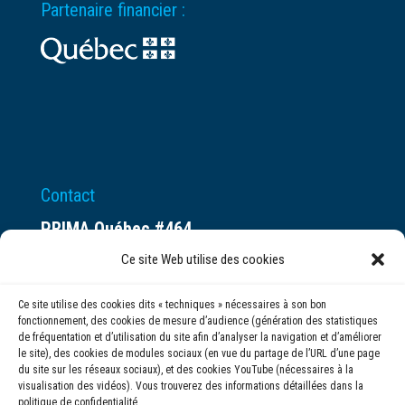
Partenaire financier :
Contact
PRIMA Québec #464
Espace ax.c
Ce site Web utilise des cookies
800 rue du Square-Victoria
Ce site utilise des cookies dits « techniques » nécessaires à son bon
Montréal (QC) H3C 0B4
fonctionnement, des cookies de mesure d’audience (génération des statistiques
de fréquentation et d’utilisation du site afin d’analyser la navigation et d’améliorer
le site), des cookies de modules sociaux (en vue du partage de l’URL d’une page
(514) 284-0211
du site sur les réseaux sociaux), et des cookies YouTube (nécessaires à la
visualisation des vidéos). Vous trouverez des informations détaillées dans la
politique de confidentialité.