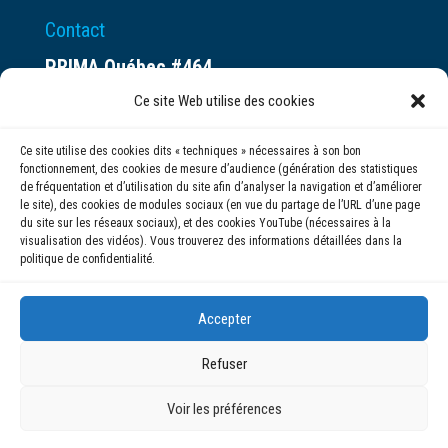
Contact
PRIMA Québec #464
Espace ax.c
Ce site Web utilise des cookies
800 rue du Square-Victoria
Ce site utilise des cookies dits « techniques » nécessaires à son bon
Montréal (QC) H3C 0B4
fonctionnement, des cookies de mesure d’audience (génération des statistiques
de fréquentation et d’utilisation du site afin d’analyser la navigation et d’améliorer
le site), des cookies de modules sociaux (en vue du partage de l’URL d’une page
(514) 284-0211
du site sur les réseaux sociaux), et des cookies YouTube (nécessaires à la
visualisation des vidéos). Vous trouverez des informations détaillées dans la
politique de confidentialité.
info@prima.ca
Accepter
Refuser
Voir les préférences