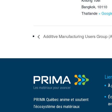
Khlong Toei
Bangkok
,
10110
Thaïlande
+ Googl
Additive Manufacturing Users Group 
Lien
À 
Éc
PRIMA Québec anime et soutient
av
l’écosystème des matériaux