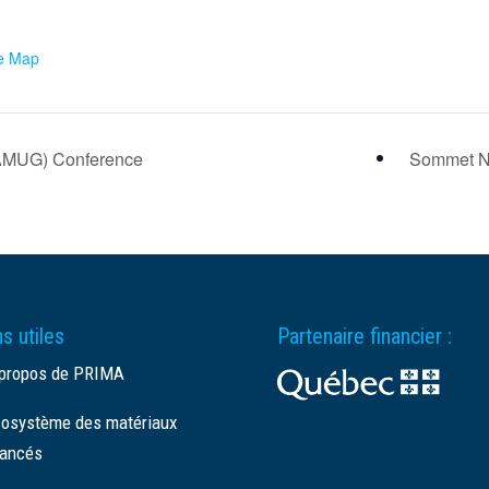
e Map
(AMUG) Conference
Sommet 
s utiles
Partenaire financier :
propos de PRIMA
osystème des matériaux
ancés