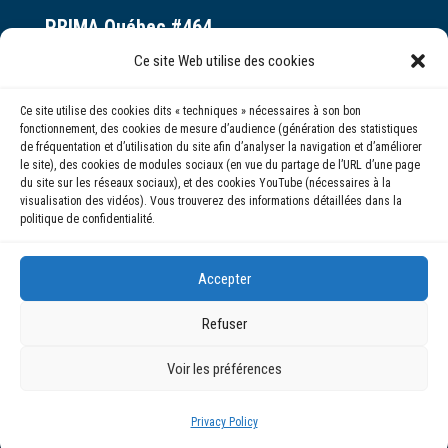
PRIMA Québec #464
Espace ax.c
Ce site Web utilise des cookies
800 rue du Square-Victoria
Ce site utilise des cookies dits « techniques » nécessaires à son bon
Montréal (QC) H3C 0B4
fonctionnement, des cookies de mesure d’audience (génération des statistiques
de fréquentation et d’utilisation du site afin d’analyser la navigation et d’améliorer
le site), des cookies de modules sociaux (en vue du partage de l’URL d’une page
(514) 284-0211
du site sur les réseaux sociaux), et des cookies YouTube (nécessaires à la
visualisation des vidéos). Vous trouverez des informations détaillées dans la
politique de confidentialité.
info@prima.ca
Accepter
Refuser
Voir les préférences
© 2020 | PRIMA Québec
Privacy Policy